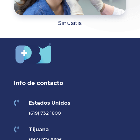
Sinusitis
Info de contacto

Estados Unidos
(619) 732 1800

Tijuana
(664) 974 9396