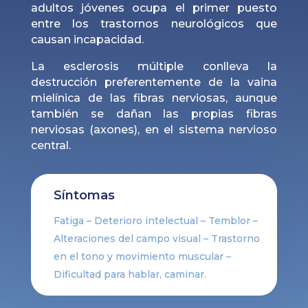
adultos jóvenes ocupa el primer puesto
entre los trastornos neurológicos que
causan incapacidad.
La esclerosis múltiple conlleva la
destrucción preferentemente de la vaina
mielínica de las fibras nerviosas, aunque
también se dañan las propias fibras
nerviosas (axones), en el sistema nervioso
central.
Síntomas
Fatiga – Deterioro intelectual – Temblor –
Alteraciones del campo visual – Trastorno
en el tono y movimiento muscular –
Dificultad para hablar, caminar.