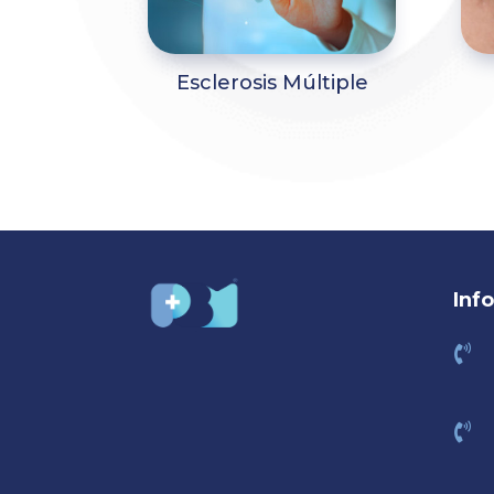
Esclerosis Múltiple
Inf

