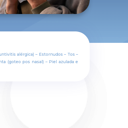
ntivitis alérgica) – Estornudos – Tos –
nta (goteo pos nasal) – Piel azulada e